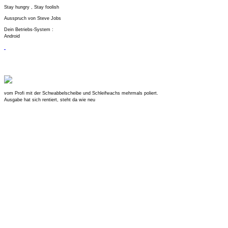
Stay hungry , Stay foolish
Ausspruch von Steve Jobs
Dein Betriebs-System :
Android
vom Profi mit der Schwabbelscheibe und Schleifwachs mehrmals poliert.
Ausgabe hat sich rentiert, steht da wie neu