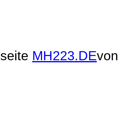
bseite
MH223.DE
von