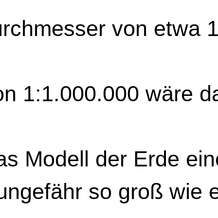
urchmesser von etwa 1
n 1:1.000.000 wäre da
as Modell der Erde ei
ungefähr so groß wie ei