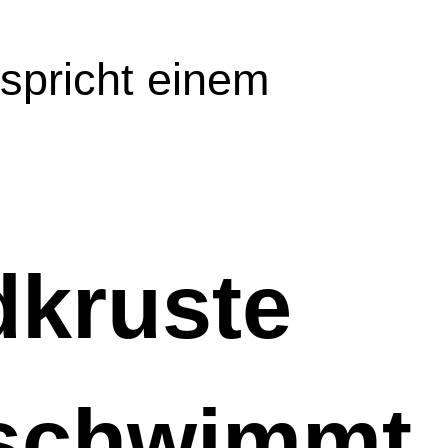
spricht einem 
kruste 
 schwimmt