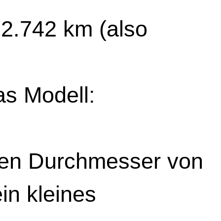
2.742 km (also 
s Modell:

nen Durchmesser von 
n kleines 