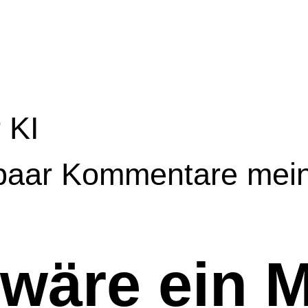
 KI
paar Kommentare mein
wäre ein M