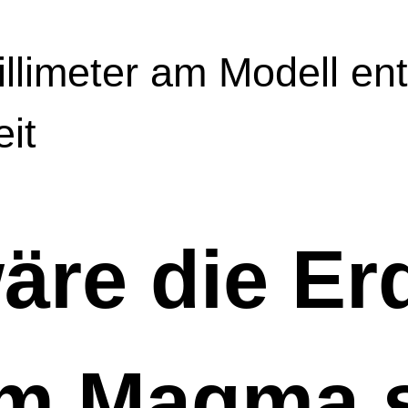
llimeter am Modell ent
eit
äre die Erd
dem Magma