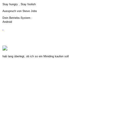
Stay hungry , Stay foolish
Ausspruch von Steve Jobs
Dein Betriebs-System :
Android
hab lang überlegt, ob ich so ein Miniding kaufen soll